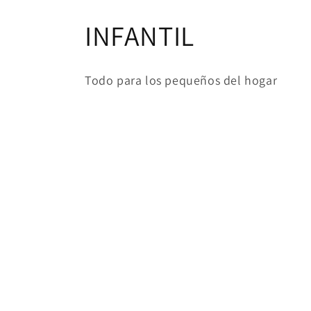
Ir
directamente
C
INFANTIL
al contenido
o
Todo para los pequeños del hogar
l
e
c
c
i
ó