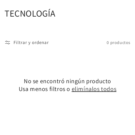
Ir
directamente
C
TECNOLOGÍA
al contenido
o
l
Filtrar y ordenar
0 productos
e
c
c
No se encontró ningún producto
i
Usa menos filtros o
elimínalos todos
ó
n
: